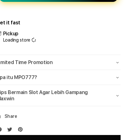
Raih
Raih
X500
X500
Dan
Dan
et it fast
Jadi
Jadi
Jutawan
Jutawan
Pickup
Loading store
imited Time Promotion
pa itu MPO777?
ips Bermain Slot Agar Lebih Gampang
axwin
Share