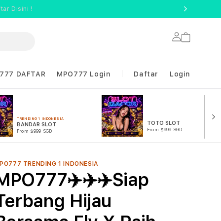
tar Disini !
Log
Cart
in
777 DAFTAR
MPO777 Login
Daftar
Login
TRENDING 1 INDONESIA
TOTO SLOT
BANDAR SLOT
From $999 SGD
From $999 SGD
PO777 TRENDING 1 INDONESIA
MPO777✈️✈️✈️Siap
Terbang Hijau