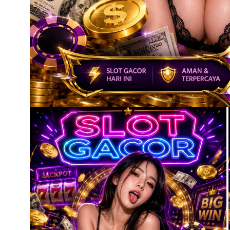
Open
media
1
in
modal