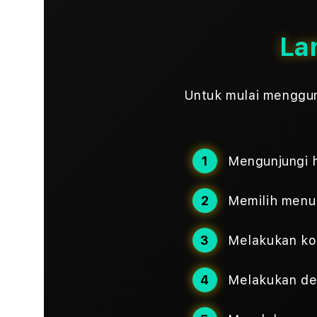
in
modal
La
Untuk mulai menggu
Mengunjungi 
Memilih menu 
Melakukan kon
Melakukan de