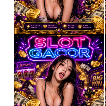
Open
media
2
in
modal