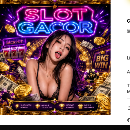
Open
media
7
in
G
modal
L
A
T
M
Open
media
9