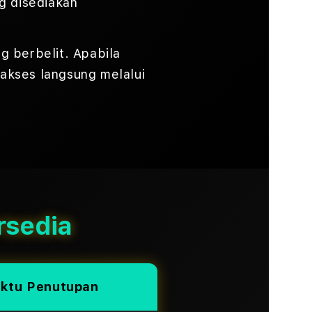
g disediakan
g berbelit. Apabila
akses langsung melalui
rsedia
ktu Penutupan